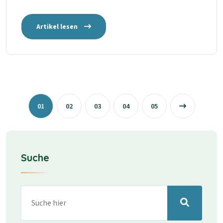
Artikel lesen
01
02
03
04
05
Suche