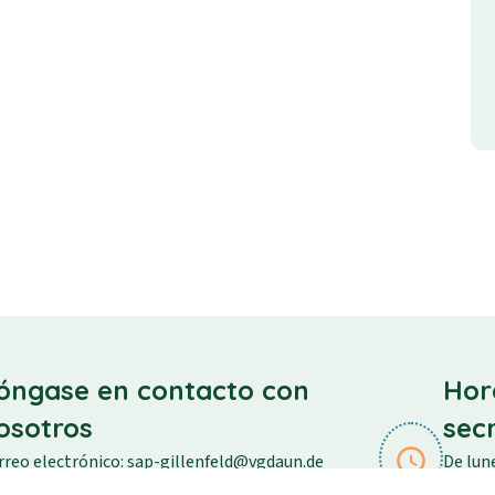
óngase en contacto con
Hor
osotros
sec
rreo electrónico: sap-gillenfeld@vgdaun.de
De lune
léfono: 06573/296
Viernes