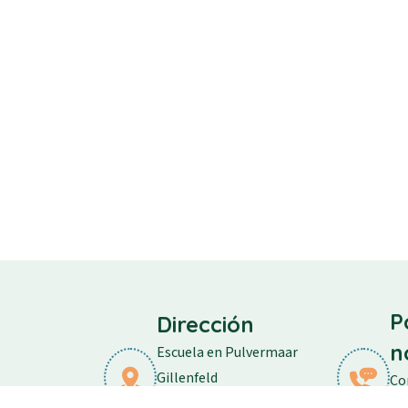
P
Dirección
n
Escuela en Pulvermaar
Gillenfeld
Co
Calle de la escuela 11
Te