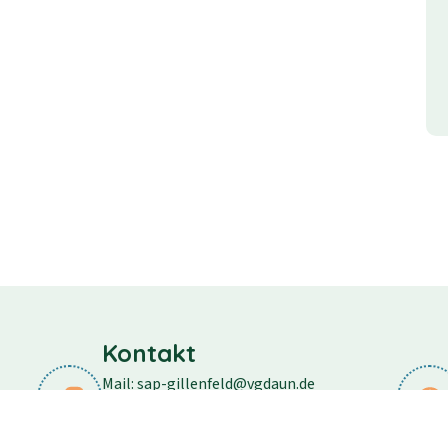
Kontakt
Mail: sap-gillenfeld@vgdaun.de
Telefon: 06573/296
Fax: 06573/556