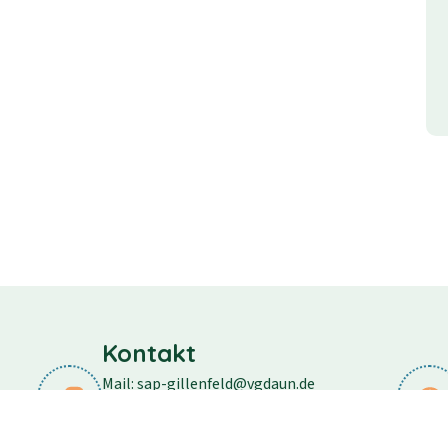
Kontakt
Mail: sap-gillenfeld@vgdaun.de
Telefon: 06573/296
Fax: 06573/556